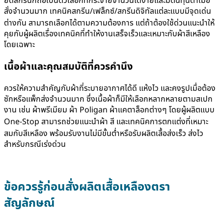
ยืดสกรีนก็ถือเป็นตัวเลือกที่กระจายจำนวนได้ง่ายและมีต้นทุนต่ำเมื่อ
สั่งจำนวนมาก เทคนิคสกรีน/เฟล็กซ์/สกรีนดิจิทัลแต่ละแบบมีจุดเด่น
ต่างกัน สามารถเลือกได้ตามความต้องการ แต่ถ้าต้องใช้ด่วนแนะนำให้
คุยกับผู้ผลิตเรื่องเทคนิคที่ทำให้งานเสร็จเร็วและเหมาะกับผ้าสีเหลือง
โดยเฉพาะ
เนื้อผ้าและคุณสมบัติที่ควรคำนึง
ควรให้ความสำคัญกับผ้าที่ระบายอากาศได้ดี แห้งไว และคงรูปเมื่อต้อง
ซักหรือแพ็กส่งจำนวนมาก ซึ่งเนื้อผ้าก็มีให้เลือกหลากหลายตามสเปก
งาน เช่น ผ้าพรีเมียม ผ้า Poligan ผ้าแคตาล็อกต่างๆ โดยผู้ผลิตแบบ
One-Stop สามารถช่วยแนะนำผ้า สี และเทคนิคการตกแต่งที่เหมาะ
สมกับสีเหลือง พร้อมรับงานไม่มีขั้นต่ำหรือรับผลิตเสื้อส่งเร็ว ส่งไว
สำหรับกรณีเร่งด่วน
ข้อควรรู้ก่อนสั่งผลิต
เสื้อเหลืองตรา
สัญลักษณ์