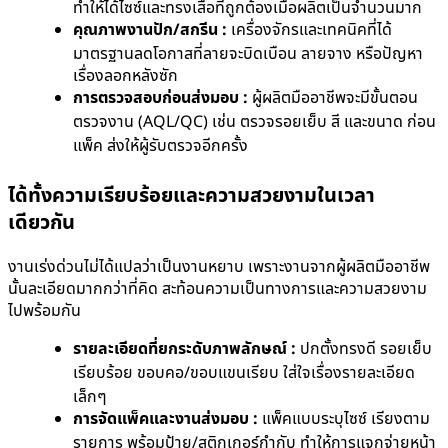
ทำให้ได้ไซซ์และทรงเสื้อที่ถูกต้องเมื่อผลิตเป็นจำนวนมาก
คุณภาพงานปัก/สกรีน :
เครื่องจักรและเทคนิคที่ได้
มาตรฐานลดโอกาสที่ลายจะบิดเบือน ลายจาง หรือปัญหา
เรื่องลอกหลังซัก
การตรวจสอบก่อนส่งมอบ :
ผู้ผลิตมืออาชีพจะมีขั้นตอน
ตรวจงาน (AQL/QC) เช่น ตรวจรอยเย็บ สี และขนาด ก่อน
แพ็ค ส่งให้ผู้รับตรวจอีกครั้ง
ได้ทั้งความเรียบร้อยและความสวยงามในเวลา
เดียวกัน
งานเร่งด่วนไม่ได้แปลว่าเป็นงานหยาบ เพราะงานจากผู้ผลิตมืออาชีพ
นั้นละเอียดมากกว่าที่คิด สะท้อนความเป็นทางการและความสวยงาม
ไปพร้อมกัน
รายละเอียดที่ยกระดับภาพลักษณ์ :
ปกตั้งทรงดี รอยเย็บ
เรียบร้อย ขอบคอ/ขอบแขนเรียบ ใส่ใจเรื่องรายละเอียด
เล็กๆ
การจัดแพ็คและงานส่งมอบ :
แพ็คแบบระบุไซซ์ เรียงตาม
รายการ พร้อมป้าย/สติกเกอร์กำกับ ทำให้การแจกจ่ายหน้า