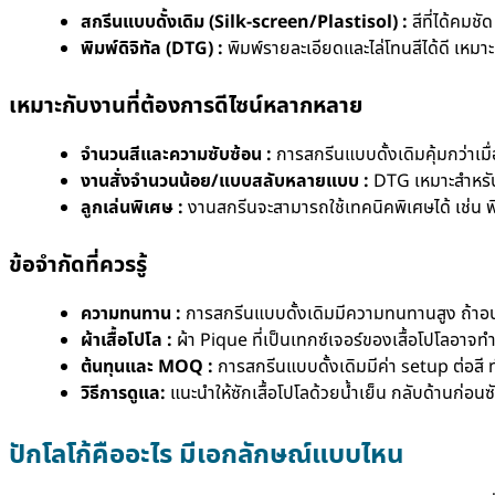
สกรีนแบบดั้งเดิม (Silk-screen/Plastisol) :
สีที่ได้คมชั
พิมพ์ดิจิทัล (DTG) :
พิมพ์รายละเอียดและไล่โทนสีได้ดี เหม
เหมาะกับงานที่ต้องการดีไซน์หลากหลาย
จำนวนสีและความซับซ้อน :
การสกรีนแบบดั้งเดิมคุ้มกว่าเมื
งานสั่งจำนวนน้อย/แบบสลับหลายแบบ :
DTG เหมาะสำหรับอ
ลูกเล่นพิเศษ :
งานสกรีนจะสามารถใช้เทคนิคพิเศษได้ เช่น พิม
ข้อจำกัดที่ควรรู้
ความทนทาน :
การสกรีนแบบดั้งเดิมมีความทนทานสูง ถ้าอบค
ผ้าเสื้อโปโล :
ผ้า Pique ที่เป็นเทกซ์เจอร์ของเสื้อโปโลอาจ
ต้นทุนและ MOQ :
การสกรีนแบบดั้งเดิมมีค่า setup ต่อสี ท
วิธีการดูแล:
แนะนำให้ซักเสื้อโปโลด้วยน้ำเย็น กลับด้านก่
ปักโลโก้คืออะไร มีเอกลักษณ์แบบไหน