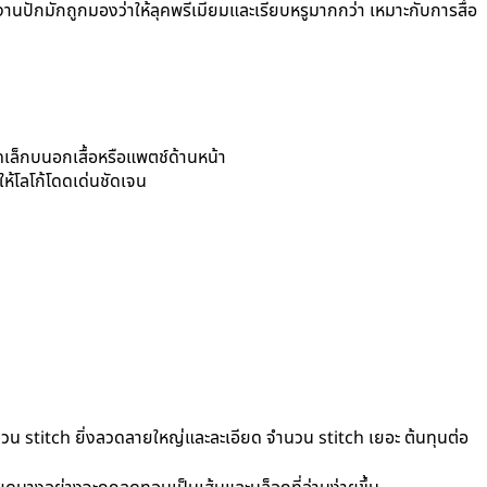
านปักมักถูกมองว่าให้ลุคพรีเมียมและเรียบหรูมากกว่า เหมาะกับการสื่อ
นาดเล็กบนอกเสื้อหรือแพตช์ด้านหน้า
ห้โลโก้โดดเด่นชัดเจน
นวน stitch ยิ่งลวดลายใหญ่และละเอียด จำนวน stitch เยอะ ต้นทุนต่อ