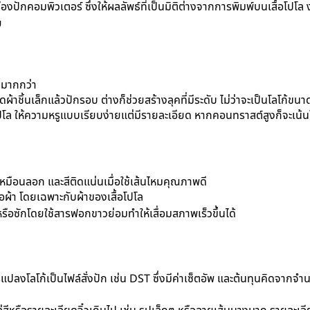
งปักคอมพิวเตอร์ ซึ่งให้ผลลัพธ์ที่เป็นมิติต่างจากการพิมพ์บน
เสื้อโปโล
ง
ย
มมากกว่า
ิดผ้าชิ้นเล็กแล้วปักรอบ ต่างก็ช่วยสร้างลุคที่มีระดับ ไม่ว่าจะเป็นโลโก้ข
ปโล
ให้ความหรูแบบเรียบง่ายแต่มีรายละเอียด หากคอนทราสต์สูงก็จะเน้นใ
มือนลอก และสีติดแน่นเมื่อใช้เส้นไหมคุณภาพดี
้อผ้า โดยเฉพาะกับผ้าของ
เสื้อโปโล
วหรือซักโดยใช้สารฟอกขาวย่อมทำให้เสื่อมสภาพเร็วขึ้นได้
ลงโลโก้เป็นไฟล์สั่งปัก เช่น DST ซึ่งมีค่าเซ็ตอัพ และต้นทุนคิดจากจำ