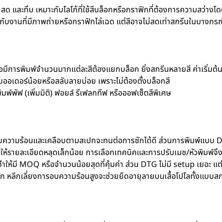
ด สด และทึบ เหมาะกับโลโก้ที่ใช้สีบล็อกหรือกราฟิกที่ต้องการความสว่างโด
าะกับงานที่มีภาพถ่ายหรือกราฟิกไล่เฉด แต่สีอาจไม่สดเท่าสกรีนในบางกร
่อมีการพิมพ์จำนวนมากแต่ละสีต้องแยกบล็อก ยิ่งสกรีนหลายสี ค่าเริ่มต้นจะ
อเดอร์น้อยหรือสลับลายบ่อย เพราะไม่ต้องตั้งบล็อกสี
พ์พัฟ (เพิ่มมิติ) ฟอยล์ รีเฟลกทีฟ หรือออฟเซ็ตสีพิเศษ
วามร้อนและเคลือบตามสเปกจะทนต่อการซักได้ดี ส่วนการพิมพ์แบบ DTG บ
ทำให้รายละเอียดหลุดเล็กน้อย การเลือกเทคนิคและการปรับเมช/หัวพิมพ์จ
ำให้มี MOQ หรือจำนวนน้อยสุดที่คุ้มค่า ส่วน DTG ไม่มี setup เยอะ แต่
อนซัก หลีกเลี่ยงการอบความร้อนสูงจะช่วยยืดอายุลายบนเสื้อโปโลทั้งแบบ