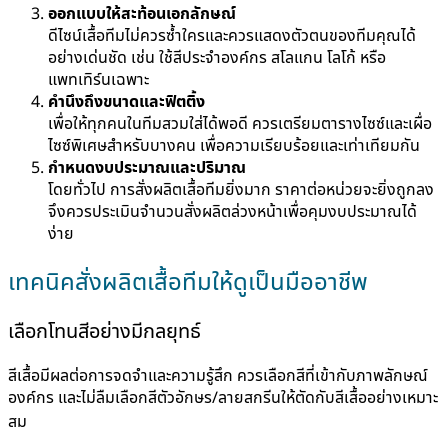
ออกแบบให้สะท้อนเอกลักษณ์
ดีไซน์เสื้อทีมไม่ควรซ้ำใครและควรแสดงตัวตนของทีมคุณได้
อย่างเด่นชัด เช่น ใช้สีประจำองค์กร สโลแกน โลโก้ หรือ
แพทเทิร์นเฉพาะ
คำนึงถึงขนาดและฟิตติ้ง
เพื่อให้ทุกคนในทีมสวมใส่ได้พอดี ควรเตรียมตารางไซซ์และเผื่อ
ไซซ์พิเศษสำหรับบางคน เพื่อความเรียบร้อยและเท่าเทียมกัน
กำหนดงบประมาณและปริมาณ
โดยทั่วไป การสั่งผลิตเสื้อทีมยิ่งมาก ราคาต่อหน่วยจะยิ่งถูกลง
จึงควรประเมินจำนวนสั่งผลิตล่วงหน้าเพื่อคุมงบประมาณได้
ง่าย
เทคนิคสั่งผลิตเสื้อทีมให้ดูเป็นมืออาชีพ
เลือกโทนสีอย่างมีกลยุทธ์
สีเสื้อมีผลต่อการจดจำและความรู้สึก ควรเลือกสีที่เข้ากับภาพลักษณ์
องค์กร และไม่ลืมเลือกสีตัวอักษร/ลายสกรีนให้ตัดกับสีเสื้ออย่างเหมาะ
สม