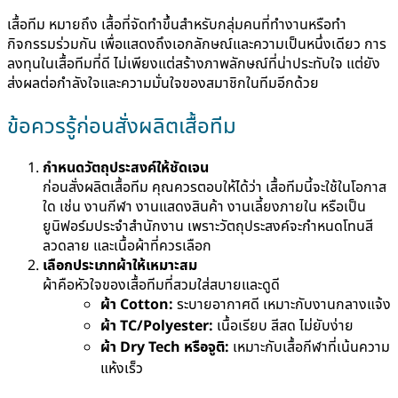
เสื้อทีม หมายถึง เสื้อที่จัดทำขึ้นสำหรับกลุ่มคนที่ทำงานหรือทำ
กิจกรรมร่วมกัน เพื่อแสดงถึงเอกลักษณ์และความเป็นหนึ่งเดียว การ
ลงทุนในเสื้อทีมที่ดี ไม่เพียงแต่สร้างภาพลักษณ์ที่น่าประทับใจ แต่ยัง
ส่งผลต่อกำลังใจและความมั่นใจของสมาชิกในทีมอีกด้วย
ข้อควรรู้ก่อนสั่งผลิตเสื้อทีม
กำหนดวัตถุประสงค์ให้ชัดเจน
ก่อนสั่งผลิตเสื้อทีม คุณควรตอบให้ได้ว่า เสื้อทีมนี้จะใช้ในโอกาส
ใด เช่น งานกีฬา งานแสดงสินค้า งานเลี้ยงภายใน หรือเป็น
ยูนิฟอร์มประจำสำนักงาน เพราะวัตถุประสงค์จะกำหนดโทนสี
ลวดลาย และเนื้อผ้าที่ควรเลือก
เลือกประเภทผ้าให้เหมาะสม
ผ้าคือหัวใจของเสื้อทีมที่สวมใส่สบายและดูดี
ผ้า Cotton:
ระบายอากาศดี เหมาะกับงานกลางแจ้ง
ผ้า TC/Polyester:
เนื้อเรียบ สีสด ไม่ยับง่าย
ผ้า Dry Tech หรือจูติ:
เหมาะกับเสื้อกีฬาที่เน้นความ
แห้งเร็ว